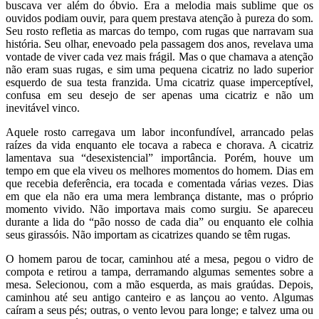
buscava ver além do óbvio. Era a melodia mais sublime que os
ouvidos podiam ouvir, para quem prestava atenção à pureza do som.
Seu rosto refletia as marcas do tempo, com rugas que narravam sua
história. Seu olhar, enevoado pela passagem dos anos, revelava uma
vontade de viver cada vez mais frágil. Mas o que chamava a atenção
não eram suas rugas, e sim uma pequena cicatriz no lado superior
esquerdo de sua testa franzida. Uma cicatriz quase imperceptível,
confusa em seu desejo de ser apenas uma cicatriz e não um
inevitável vinco.
Aquele rosto carregava um labor inconfundível, arrancado pelas
raízes da vida enquanto ele tocava a rabeca e chorava. A cicatriz
lamentava sua “desexistencial” importância. Porém, houve um
tempo em que ela viveu os melhores momentos do homem. Dias em
que recebia deferência, era tocada e comentada várias vezes. Dias
em que ela não era uma mera lembrança distante, mas o próprio
momento vivido. Não importava mais como surgiu. Se apareceu
durante a lida do “pão nosso de cada dia” ou enquanto ele colhia
seus girassóis. Não importam as cicatrizes quando se têm rugas.
O homem parou de tocar, caminhou até a mesa, pegou o vidro de
compota e retirou a tampa, derramando algumas sementes sobre a
mesa. Selecionou, com a mão esquerda, as mais graúdas. Depois,
caminhou até seu antigo canteiro e as lançou ao vento. Algumas
caíram a seus pés; outras, o vento levou para longe; e talvez uma ou