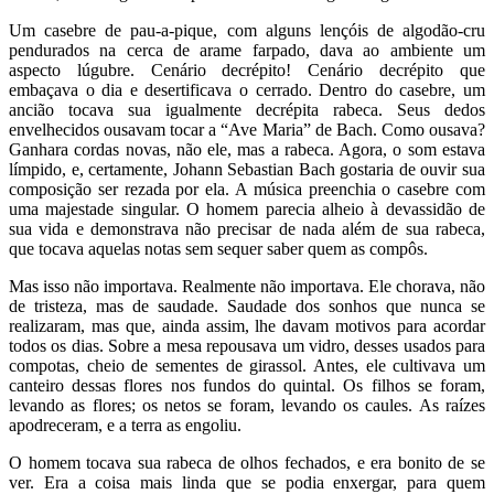
Um casebre de pau-a-pique, com alguns lençóis de algodão-cru
pendurados na cerca de arame farpado, dava ao ambiente um
aspecto lúgubre. Cenário decrépito! Cenário decrépito que
embaçava o dia e desertificava o cerrado. Dentro do casebre, um
ancião tocava sua igualmente decrépita rabeca. Seus dedos
envelhecidos ousavam tocar a “Ave Maria” de Bach. Como ousava?
Ganhara cordas novas, não ele, mas a rabeca. Agora, o som estava
límpido, e, certamente, Johann Sebastian Bach gostaria de ouvir sua
composição ser rezada por ela. A música preenchia o casebre com
uma majestade singular. O homem parecia alheio à devassidão de
sua vida e demonstrava não precisar de nada além de sua rabeca,
que tocava aquelas notas sem sequer saber quem as compôs.
Mas isso não importava. Realmente não importava. Ele chorava, não
de tristeza, mas de saudade. Saudade dos sonhos que nunca se
realizaram, mas que, ainda assim, lhe davam motivos para acordar
todos os dias. Sobre a mesa repousava um vidro, desses usados para
compotas, cheio de sementes de girassol. Antes, ele cultivava um
canteiro dessas flores nos fundos do quintal. Os filhos se foram,
levando as flores; os netos se foram, levando os caules. As raízes
apodreceram, e a terra as engoliu.
O homem tocava sua rabeca de olhos fechados, e era bonito de se
ver. Era a coisa mais linda que se podia enxergar, para quem