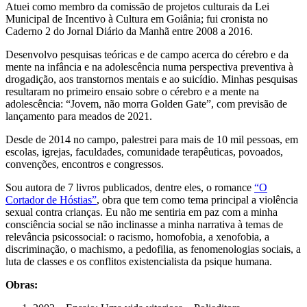
Atuei como membro da comissão de projetos culturais da Lei
Municipal de Incentivo à Cultura em Goiânia; fui cronista no
Caderno 2 do Jornal Diário da Manhã entre 2008 a 2016.
Desenvolvo pesquisas teóricas e de campo acerca do cérebro e da
mente na infância e na adolescência numa perspectiva preventiva à
drogadição, aos transtornos mentais e ao suicídio. Minhas pesquisas
resultaram no primeiro ensaio sobre o cérebro e a mente na
adolescência: “Jovem, não morra Golden Gate”, com previsão de
lançamento para meados de 2021.
Desde de 2014 no campo, palestrei para mais de 10 mil pessoas, em
escolas, igrejas, faculdades, comunidade terapêuticas, povoados,
convenções, encontros e congressos.
Sou autora de 7 livros publicados, dentre eles, o romance
“O
Cortador de Hóstias”
, obra que tem como tema principal a violência
sexual contra crianças. Eu não me sentiria em paz com a minha
consciência social se não inclinasse a minha narrativa à temas de
relevância psicossocial: o racismo, homofobia, a xenofobia, a
discriminação, o machismo, a pedofilia, as fenomenologias sociais, a
luta de classes e os conflitos existencialista da psique humana.
Obras: