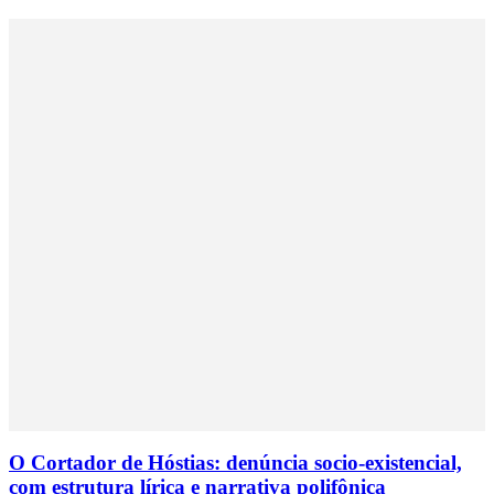
O Cortador de Hóstias: denúncia socio-existencial,
com estrutura lírica e narrativa polifônica